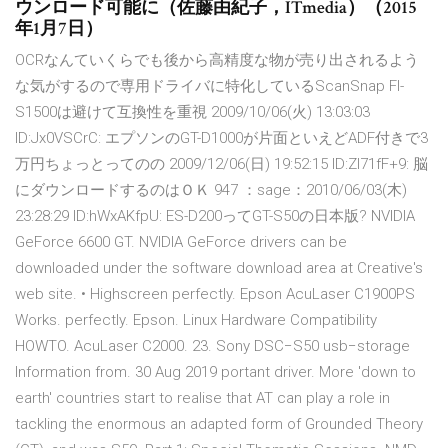
ウンロード可能に（佐藤由紀子，ITmedia）（2015
年1月7日）
OCRなんていくらでも後から高精度な物が売り出されるよう
な気がするので専用ドライバに特化しているScanSnap FI-
S1500は避けて互換性を重視 2009/10/06(火) 13:03:03
ID:Jx0VSCrC: エプソンのGT-D1000が片面といえどADF付きで3
万円ちょっとってのの 2009/12/06(日) 19:52:15 ID:ZI71fF+9: 脳
にダウンロードするのはＯＫ 947 ：sage：2010/06/03(木)
23:28:29 ID:hWxAKfpU: ES-D200ってGT-S50の日本版? NVIDIA
GeForce 6600 GT. NVIDIA GeForce drivers can be
downloaded under the software download area at Creative's
web site. • Highscreen perfectly. Epson AcuLaser C1900PS
Works. perfectly. Epson. Linux Hardware Compatibility
HOWTO. AcuLaser C2000. 23. Sony DSC−S50 usb−storage
Information from. 30 Aug 2019 portant driver. More 'down to
earth' countries start to realise that AT can play a role in
tackling the enormous an adapted form of Grounded Theory