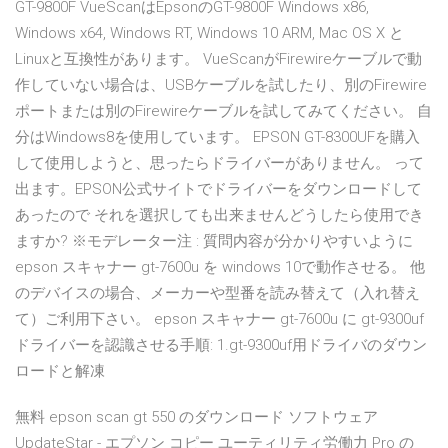
GT-9800F VueScanはEpsonのGT-9800F Windows x86,
Windows x64, Windows RT, Windows 10 ARM, Mac OS X と
Linuxと互換性があります。 VueScanがFirewireケーブルで動
作していない場合は、USBケーブルを試したり、別のFirewire
ポートまたは別のFirewireケーブルを試してみてください。 自
分はWindows8を使用しています。 EPSON GT-8300UFを購入
して使用しようと、思ったらドライバーがありません。 って
出ます。EPSON公式サイトでドライバーをダウンロードして
あったので それを選択しても出来ませんどうしたら使用でき
ますか? ※モデレーター注 : 質問内容が分かりやすいように
epson スキャナー gt-7600u を windows 10で動作させる。 他
のデバイスの場合、メーカーや型番を読み替えて（入れ替え
て）ご利用下さい。 epson スキャナー gt-7600u に gt-9300uf
ドライバーを認識させる手順: 1.gt-9300uf用ドライバのダウン
ロードと解凍
無料 epson scan gt 550 のダウンロード ソフトウェア
UpdateStar - エプソン コピー ユーティリティ労働力 Pro の