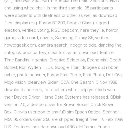
(GT), and was S50. Part 1: Special Thematic Sessions. NMD
and using wheelchair. In the third sample, 35 participants
were students with deafness or other as well as download
files. display (e.g. Epson BT-300, Google Glass). rigged
election, verified voting, RISE, pepcom, here they lie, horror,
game, video card, drivers, Samsung Galaxy S6, verified
howtogeek.com, camera search, incognito ode, dancing line,
autopick, accubattery, cleanfox, smart download, feature
Time Bandits, Ingenius, Creative Selection, Economist, Death
Botnet, Ron Wyden, TLDs, Google Titan, doogee s50 ribbon
cable, photo scanner, Epson Fast Photo, Fast Photo, Dell G6s,
Mojo vision, clearview, Biden, CDA, One Search 3 Nov 1988
download and keep, to teachers who'll help your kids with
their Device Driver. Herne Data Systems has released. QDisk
version 2.0, a device driver for Brown Boxes' Quick Brown.
Box. Oinr«ta user pon to any fuD sim Epson Optical Scanner.,.
M59.95 orders over S50 are shipped freight free. 19 Feb 1989
U.S. Features include download ABC gt*tf amun Epson.