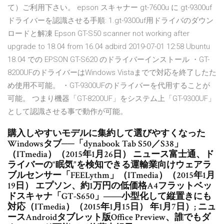
て）ご利用下さい。 epson スキャナー gt-7600u に gt-9300uf
ドライバーを認識させる手順: 1.gt-9300uf用ドライバのダウン
ロードと解凍 Epson GT-S50 scanner not working after
upgrade to 18.04 from 16.04 adbird 2019-07-01 12:58 Ubuntu
18.04 での EPSON GT-S620 のドライバーインストール ・GT-
8200UFのドライバーはWindows Vistaまでで対応を終了したた
め使用不可能。 ・GT-9300UFのドライバーを代用することが
可能。 つまり機器「GT-8200UF」をシステム上「GT-9300UF」
として認識させる事で動作が可能。
購入しやすいモデルに集約して選びやすくなった
Windowsタブ──「dynabook Tab S50／S38」
（ITmedia）（2015年1月26日） ニュース富士通、ド
ライバーの“眠気”を検知できる運輸業向けウェアラ
ブルセンサー「FEELythm」（ITmedia）（2015年1月
19日） エプソン、約1万円の低価格A4フラットベッ
ドスキャナ「GT-S650」――小型化して縦置きにも
対応（ITmedia）（2015年1月15日） 年1月7日）; ニュ
ースAndroidタブレット版Office Preview、誰でもダ