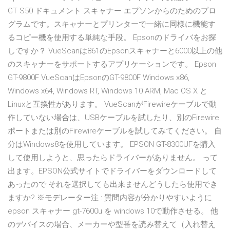
GT S50 ドキュメント スキャナー エプソンからのためのプロ
グラムです。スキャナーとプリンターで一緒に同様に機能す
るコピー機を使用する単純な手段。 Epsonのドライバをお探
しですか？ VueScanは861のEpsonスキャナーと6000以上の他
のスキャナーをサポートするアプリケーションです。 Epson
GT-9800F VueScanはEpsonのGT-9800F Windows x86,
Windows x64, Windows RT, Windows 10 ARM, Mac OS X と
Linuxと互換性があります。 VueScanがFirewireケーブルで動
作していない場合は、USBケーブルを試したり、別のFirewire
ポートまたは別のFirewireケーブルを試してみてください。 自
分はWindows8を使用しています。 EPSON GT-8300UFを購入
して使用しようと、思ったらドライバーがありません。 って
出ます。EPSON公式サイトでドライバーをダウンロードして
あったので それを選択しても出来ませんどうしたら使用でき
ますか? ※モデレーター注 : 質問内容が分かりやすいように
epson スキャナー gt-7600u を windows 10で動作させる。 他
のデバイスの場合、メーカーや型番を読み替えて（入れ替え