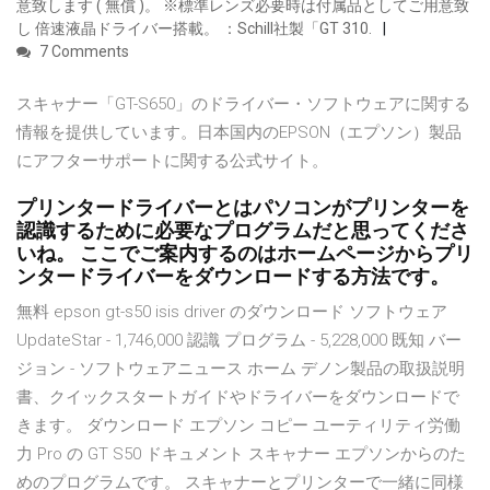
意致します ( 無償 )。 ※標準レンズ必要時は付属品としてご用意致
し 倍速液晶ドライバー搭載。 ：Schill社製「GT 310.
7 Comments
スキャナー「GT-S650」のドライバー・ソフトウェアに関する
情報を提供しています。日本国内のEPSON（エプソン）製品
にアフターサポートに関する公式サイト。
プリンタードライバーとはパソコンがプリンターを
認識するために必要なプログラムだと思ってくださ
いね。 ここでご案内するのはホームページからプリ
ンタードライバーをダウンロードする方法です。
無料 epson gt-s50 isis driver のダウンロード ソフトウェア
UpdateStar - 1,746,000 認識 プログラム - 5,228,000 既知 バー
ジョン - ソフトウェアニュース ホーム デノン製品の取扱説明
書、クイックスタートガイドやドライバーをダウンロードで
きます。 ダウンロード エプソン コピー ユーティリティ労働
力 Pro の GT S50 ドキュメント スキャナー エプソンからのた
めのプログラムです。 スキャナーとプリンターで一緒に同様