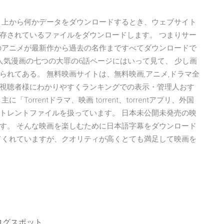
ト上から何かデータをダウンロードするとき、ウェブサイト
存されているファイルをダウンロードします。 つまりサー
のアニメが最新作から過去の名作まですべてダウンロードで
人気漫画の七つの大罪の6話ページにはいって見て、 少し画
れてある。 無料映画サイトは、無料映画,アニメ,ドラマ全
視聴者様にわかりやすくランキングでの表示・管理人おす
rrentドラマ、映画 torrent、torrentアプリ、外国
M」などのトレントファイルを扱っています。 日本未公開未発売の映
す。 そんな映画を楽しむために日本語字幕をダウンロード
てくれていますが、クオリティが高くとても満足して映画を
ログスポット