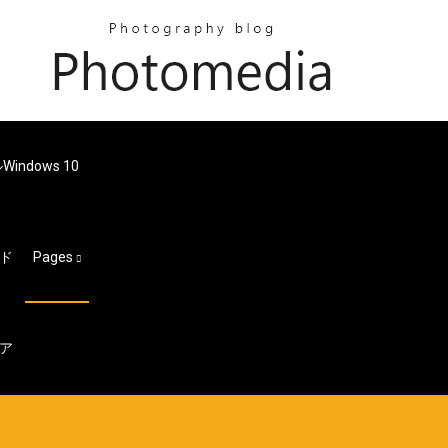
ndows 10
ド
Pages
ア