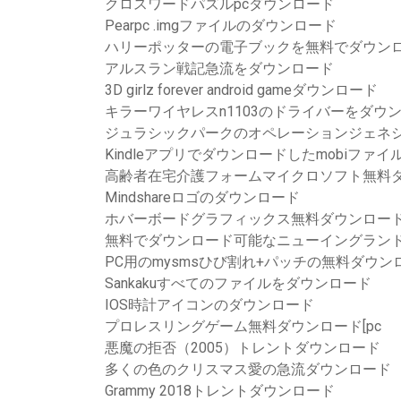
クロスワードパズルpcダウンロード
Pearpc .imgファイルのダウンロード
ハリーポッターの電子ブックを無料でダウン
アルスラン戦記急流をダウンロード
3D girlz forever android gameダウンロード
キラーワイヤレスn1103のドライバーをダウ
ジュラシックパークのオペレーションジェネ
Kindleアプリでダウンロードしたmobiファ
高齢者在宅介護フォームマイクロソフト無料
Mindshareロゴのダウンロード
ホバーボードグラフィックス無料ダウンロー
無料でダウンロード可能なニューイングラン
PC用のmysmsひび割れ+パッチの無料ダウン
Sankakuすべてのファイルをダウンロード
IOS時計アイコンのダウンロード
プロレスリングゲーム無料ダウンロード[pc
悪魔の拒否（2005）トレントダウンロード
多くの色のクリスマス愛の急流ダウンロード
Grammy 2018トレントダウンロード