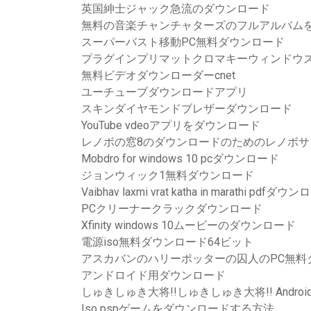
英国紳士ジャック急流のダウンロード
無料の音楽チャンチャターズのフルアルバム
スーパーバスト移動PC無料ダウンロード
プラグインプリマットクロマキーウィンドウ
無料ビデオダウンローダーcnet
ユーチューブダウンロードアプリ
スキンダイヤモンドブレザーダウンロード
YouTube vdeoアプリをダウンロード
レノボの窓8のダウンロードのためのレノボサ
Mobdro for windows 10 pcダウンロード
ジョンウィック1無料ダウンロード
Vaibhav laxmi vrat katha in marathi pdfダウ
PCクリーナークラックダウンロード
Xfinity windows 10ムービーのダウンロード
電源iso無料ダウンロード64ビット
アスカバンのハリーポッターの囚人のPC無料
アンドロイド用ダウンロード
しゅきしゅき大将!!しゅきしゅき大将!! Andro
Iso pspゲームをダウンロードする方法