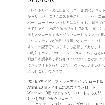
2019/02/02
トレントサイトの仕組みとは？ 一般的に、ネッ
からサーバーにリクエストを送り、サーバーに保
バー→ユーザーという動きになります。 日本宝
きてしまう、 極悪な違法サイトである。 試しに
面をスクロールするとダウンロードのリンクが貼ら
てのコンテンツが無料で視聴できるサイトです。
すめ・一記事毎のあらすじも記載してあります。 主に「To
の海外ドラマ、Torrent PSP 、NDS RO
画は日本語字幕が収録されていないことが多いで
できるサイトを紹介します。 有志の方が作成し
楽しむことができます。
PC用のアドビソフトウェアのダウンロード版
Amma 2018フィルム急流のダウンロード
Windows 10用のpipをダウンロードする方法
死神を無料でダウンロード
レックスオレンジ郡アルバムダウンロードブ