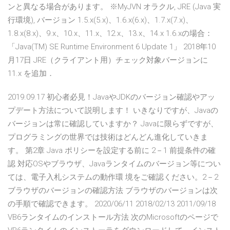
ンと異なる場合があります。 ※MyJVN オラクル, JRE (Java 実
行環境), バージョン 1.5.x(5.x)、1.6.x(6.x)、1.7.x(7.x)、
1.8.x(8.x)、9.x、10.x、11.x、12.x、13.x、14.x 1.6.xの場合：
「Java(TM) SE Runtime Environment 6 Update 1」 2018年10
月17日 JRE（クライアント用）チェック対象バージョンに
11.x を追加．
2019.09.17 初心者必見！JavaやJDKのバージョン確認やアッ
プデート方法について説明します！ いきなりですが、Javaの
バージョンは常に確認していますか？ Javaに限らずですが、
プログラミングの世界では技術はどんどん進化していきま
す。 第2章 Java ポリシーを設定する前に 2－1 前提条件の確
認 対応OSやブラウザ、Javaランタイムのバージョン等につい
ては、電子入札システムの動作環 境をご確認ください。2－2
ブラウザのバージョンの確認方法 ブラウザのバージョンは次
の手順で確認できます。 2020/06/11 2018/02/13 2011/09/18
VB6ランタイムのインストール方法 次のMicrosoftのページで