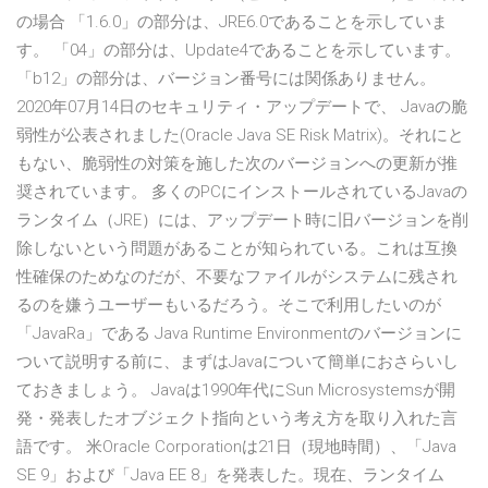
の場合 「1.6.0」の部分は、JRE6.0であることを示していま
す。 「04」の部分は、Update4であることを示しています。
「b12」の部分は、バージョン番号には関係ありません。
2020年07月14日のセキュリティ・アップデートで、 Javaの脆
弱性が公表されました(Oracle Java SE Risk Matrix)。それにと
もない、脆弱性の対策を施した次のバージョンへの更新が推
奨されています。 多くのPCにインストールされているJavaの
ランタイム（JRE）には、アップデート時に旧バージョンを削
除しないという問題があることが知られている。これは互換
性確保のためなのだが、不要なファイルがシステムに残され
るのを嫌うユーザーもいるだろう。そこで利用したいのが
「JavaRa」である Java Runtime Environmentのバージョンに
ついて説明する前に、まずはJavaについて簡単におさらいし
ておきましょう。 Javaは1990年代にSun Microsystemsが開
発・発表したオブジェクト指向という考え方を取り入れた言
語です。 米Oracle Corporationは21日（現地時間）、「Java
SE 9」および「Java EE 8」を発表した。現在、ランタイム