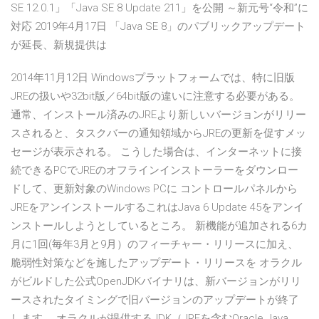
SE 12.0.1」「Java SE 8 Update 211」を公開 ～新元号“令和”に
対応 2019年4月17日 「Java SE 8」のパブリックアップデート
が延長、新規提供は
2014年11月12日 Windowsプラットフォームでは、特に旧版
JREの扱いや32bit版／64bit版の違いに注意する必要がある。
通常、インストール済みのJREより新しいバージョンがリリー
スされると、タスクバーの通知領域からJREの更新を促すメッ
セージが表示される。 こうした場合は、インターネットに接
続できるPCでJREのオフラインインストーラーをダウンロー
ドして、更新対象のWindows PCに コントロールパネルから
JREをアンインストールするこれはJava 6 Update 45をアンイ
ンストールしようとしているところ。 新機能が追加される6カ
月に1回(毎年3月と9月）のフィーチャー・リリースに加え、
脆弱性対策などを施したアップデート・リリースを オラクル
がビルドした公式OpenJDKバイナリは、新バージョンがリリ
ースされたタイミングで旧バージョンのアップデートが終了
します。 オラクルが提供するJDK（JREを含むOracle Java