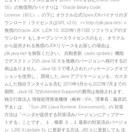
SE）の無償用のバイナリは「Oracle Binary Code
License（BCL）」の下に オラクル公式OpenJDKバイナリのダ
ウンロード（ライセンスはGPL v2.0） >> http://jdk.java.net/; ○
無償のOracle JDK（JDK 10 2020年1月15日 ソフトウェアのダ
ウンロード もしオープンソースライセンスのもと、オラクル
から提供される無償のJDKリリースをお探しの場合は、
jdk.java.net を御覧ください。 自動更新（auto update）機能
でデスクトップの Java SE 8 を後継のバージョンへ移行する計
画はありません。 Java SE 9 で導入されたパッケージングオプ
ションを使用し 、開発した Java アプリケーションを、カスタ
ムした独自ランタイムを含む 2019年6月から2022年7月までの
期間、Java SE 7のExtended Supportの費用は免除されます。
独立行政法人 情報処理推進機構（略称：IPA、理事長：藤原武
平太）は、「Sun JRE (Java Runtime. Environment)」の 対策
方法は「ベンダが提供する対策済みバージョンにアップデー
トする」ことです。 １．概要 ３．１ 最新の対策済みバージョ
ン（JRE 6 Update 5）に更新する方法. JRE 6 に更新しても 次