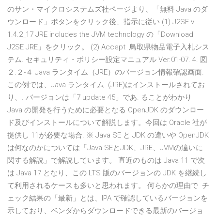
のサン・マイクロシステムズ社ページより、「無料 Java のダ
ウンロード」ボタンをクリック後、指示に従い (1) J2SE v
1.4.2_17 JRE includes the JVM technology の「Download
J2SE JRE」をクリック。 (2) Accept 鳥取県物品電子入札シス
テム. セキュリティ・ポリシー設定マニュアル Ver.01-07. 4. 図
２.２-４ Java ランタイム（JRE）のバージョン情報確認画面.
この例では、Java ランタイム. (JRE)はインストールされてお
り、. バージョンは「7 update 45」であ. ることがわかり
Java の開発を行うために必要となる OpenJDK のダウンロー
ド及びインストールについて解説します。今回は Oracle 社が
提供し 11が必要な場合. ※ Java SE と JDK の違いや OpenJDK
は何なのかについては「Java SEとJDK、JRE、JVMの違いに
関する解説」で解説しています。 直近のものは Java 11 で次
は Java 17 となり、この LTS 版のバージョンの JDK を継続し
て利用されるケースも多いと思われます。 何らかの理由で チ
ェック結果の「最新」とは、IPA で確認しているバージョンを
示しており、ベンダからダウンロードできる最新のバージョ