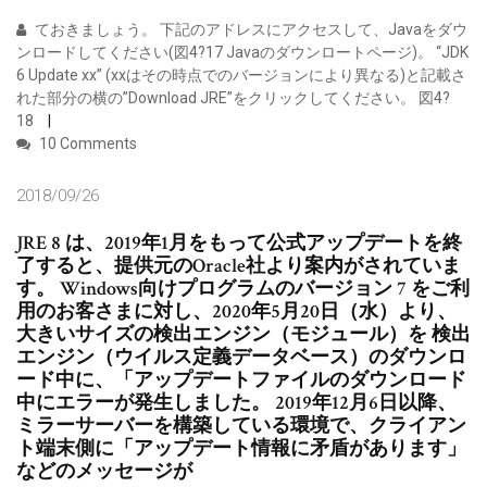
ておきましょう。 下記のアドレスにアクセスして、Javaをダウ
ンロードしてください(図4?17 Javaのダウンロートページ)。 “JDK
6 Update xx” (xxはその時点でのバージョンにより異なる)と記載さ
れた部分の横の”Download JRE”をクリックしてください。 図4?
18
10 Comments
2018/09/26
JRE 8 は、2019年1月をもって公式アップデートを終
了すると、提供元のOracle社より案内がされていま
す。 Windows向けプログラムのバージョン 7 をご利
用のお客さまに対し、2020年5月20日（水）より、
大きいサイズの検出エンジン（モジュール）を 検出
エンジン（ウイルス定義データベース）のダウンロ
ード中に、「アップデートファイルのダウンロード
中にエラーが発生しました。 2019年12月6日以降、
ミラーサーバーを構築している環境で、クライアン
ト端末側に「アップデート情報に矛盾があります」
などのメッセージが