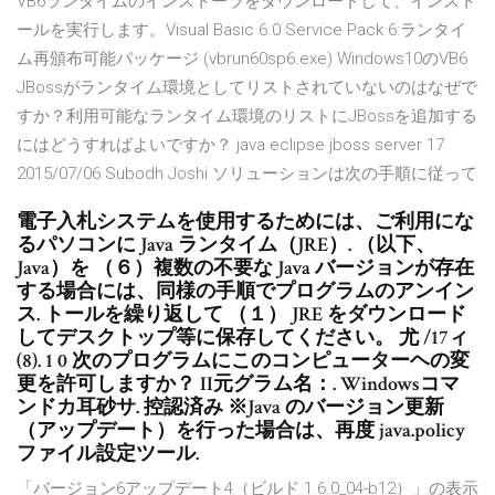
VB6ランタイムのインストーラをダウンロードして、インスト
ールを実行します。Visual Basic 6.0 Service Pack 6:ランタイ
ム再頒布可能パッケージ (vbrun60sp6.exe) Windows10のVB6
JBossがランタイム環境としてリストされていないのはなぜで
すか？利用可能なランタイム環境のリストにJBossを追加する
にはどうすればよいですか？ java eclipse jboss server 17
2015/07/06 Subodh Joshi ソリューションは次の手順に従って
電子入札システムを使用するためには、ご利用にな
るパソコンに Java ランタイム（JRE）. （以下、
Java）を （６）複数の不要な Java バージョンが存在
する場合には、同様の手順でプログラムのアンイン
ス. トールを繰り返して （１） JRE をダウンロード
してデスクトップ等に保存してください。 尤 /17ィ
(8). 1 0 次のプログラムにこのコンピューターヘの変
更を許可しますか？ II元グラム名：. Windowsコマ
ンドカ耳砂サ. 控認済み ※Java のバージョン更新
（アップデート）を行った場合は、再度 java.policy
ファイル設定ツール.
「バージョン6アップデート4（ビルド 1.6.0_04-b12）」の表示