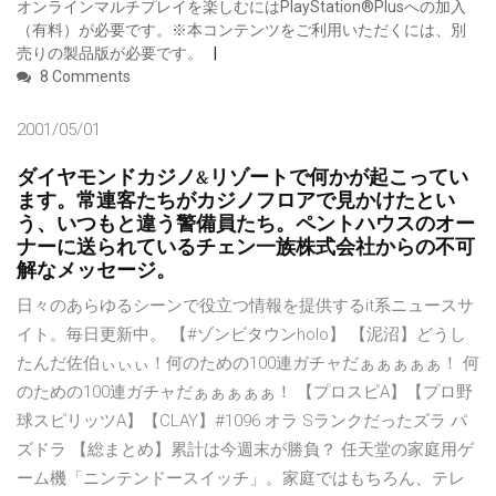
オンラインマルチプレイを楽しむにはPlayStation®Plusへの加入
（有料）が必要です。※本コンテンツをご利用いただくには、別
売りの製品版が必要です。
8 Comments
2001/05/01
ダイヤモンドカジノ&リゾートで何かが起こってい
ます。常連客たちがカジノフロアで見かけたとい
う、いつもと違う警備員たち。ペントハウスのオー
ナーに送られているチェン一族株式会社からの不可
解なメッセージ。
日々のあらゆるシーンで役立つ情報を提供するit系ニュースサ
イト。毎日更新中。 【#ゾンビタウンholo】 【泥沼】どうし
たんだ佐伯ぃぃぃ！何のための100連ガチャだぁぁぁぁぁ！ 何
のための100連ガチャだぁぁぁぁぁ！ 【プロスピA】【プロ野
球スピリッツA】【CLAY】#1096 オラ Sランクだったズラ パ
ズドラ 【総まとめ】累計は今週末が勝負？ 任天堂の家庭用ゲ
ーム機「ニンテンドースイッチ」。家庭ではもちろん、テレ