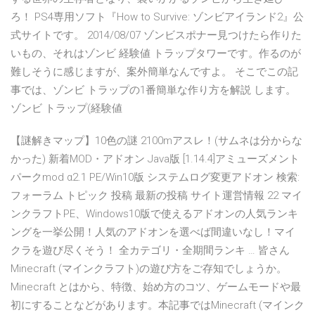
ろ！ PS4専用ソフト『How to Survive: ゾンビアイランド2』公
式サイトです。 2014/08/07 ゾンビスポナー見つけたら作りた
いもの、それはゾンビ 経験値 トラップタワーです。作るのが
難しそうに感じますが、案外簡単なんですよ。 そこでこの記
事では、ゾンビ トラップの1番簡単な作り方を解説 します。
ゾンビ トラップ(経験値
【謎解きマップ】10色の謎 2100mアスレ！(サムネは分からな
かった) 新着MOD・アドオン Java版 [1.14.4]アミューズメント
パークmod α2.1 PE/Win10版 システムログ変更アドオン 検索:
フォーラム トピック 投稿 最新の投稿 サイト運営情報 22 マイ
ンクラフトPE、Windows10版で使えるアドオンの人気ランキ
ングを一挙公開！人気のアドオンを選べば間違いなし！マイ
クラを遊び尽くそう！ 全カテゴリ・全期間ランキ … 皆さん
Minecraft (マインクラフト)の遊び方をご存知でしょうか。
Minecraft とはから、特徴、始め方のコツ、ゲームモードや最
初にすることなどがあります。本記事ではMinecraft (マインク