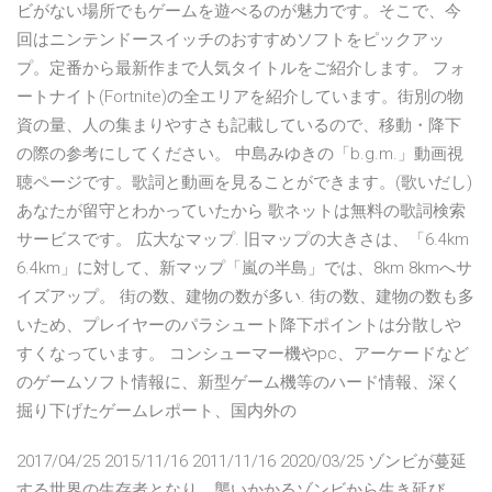
ビがない場所でもゲームを遊べるのが魅力です。そこで、今
回はニンテンドースイッチのおすすめソフトをピックアッ
プ。定番から最新作まで人気タイトルをご紹介します。 フォ
ートナイト(Fortnite)の全エリアを紹介しています。街別の物
資の量、人の集まりやすさも記載しているので、移動・降下
の際の参考にしてください。 中島みゆきの「b.g.m.」動画視
聴ページです。歌詞と動画を見ることができます。(歌いだし)
あなたが留守とわかっていたから 歌ネットは無料の歌詞検索
サービスです。 広大なマップ. 旧マップの大きさは、「6.4km
6.4km」に対して、新マップ「嵐の半島」では、8km 8kmへサ
イズアップ。 街の数、建物の数が多い. 街の数、建物の数も多
いため、プレイヤーのパラシュート降下ポイントは分散しや
すくなっています。 コンシューマー機やpc、アーケードなど
のゲームソフト情報に、新型ゲーム機等のハード情報、深く
掘り下げたゲームレポート、国内外の
2017/04/25 2015/11/16 2011/11/16 2020/03/25 ゾンビが蔓延
する世界の生存者となり、襲いかかるゾンビから生き延び