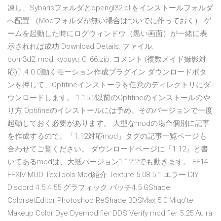
凍し、Sybarisフォルダとopengl32.dllをインストールフォルダ
へ配置 （Modフォルダが無い場合はついでに作っておく） ゲ
ームを起動した時にログウィンドウ（黒い画面）が一緒に表
示されれば成功 Download Details: ファイル:
com3d2_mod_kyouyu_C_66.zip: コメント (複数メイド撮影対
応)[1.4.0.0]動くモーション作成プラグイン ダウンロードボタ
ンを押して、Optifineインストーラを任意のディレクトリにダ
ウンロードします。 1.15.2以前のOptifineのインストールのや
り方 Optifineのインストールには予め、そのバージョンで一度
起動しておく必要があります。 大型なmodの場合個別に記事
を作成するので、「1.12対応mod」タグの記事一覧ページも
合わせてご覧ください。 ダウンロードページに「1.12」と書
いてあるmodは、大抵バージョン1.12.2でも動きます。 FF14
FFXIV MOD TexTools Mod紹介 Texture 5.08 5.1 エラー DIY
Discord 4.5 4.55 グラフィック パッチ4.5 GShade
ColorsetEditor Photoshop ReShade 3DSMax 5.0 Miqo'te
Makeup Color Dye Dyemodifier DDS Verify modifier 5.25 Au ra