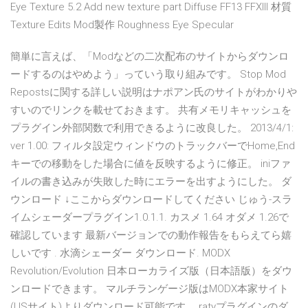
Eye Texture 5.2 Add new texture part Diffuse FF13 FFXIII 材質
Texture Edits Mod製作 Roughness Eye Specular
簡単に言えば、「Modなどの二次配布のサイトからダウンロ
ードするのはやめよう」っていう取り組みです。 Stop Mod
Repostsに関する詳しい説明はナポアン氏のサイトがわかりや
すいのでリンクを載せておきます。 共有メモリキャッシュを
プラグイン外部関数で利用できるように改良した。 2013/4/1:
ver 1.00: フィルタ設定ウィンドウのトラックバーでHome,End
キーでの移動をした場合に値を反映するように修正。 iniファ
イルの書き込みが失敗した時にエラーを出すようにした。 ダ
ウンロード ↓ここからダウンロードしてください じゅう-スラ
イムシェーダープラグイン1.0.1.1. カスメ 1.64 オダメ 1.26で
確認しています 最新バージョンでの動作報告をもらえてら嬉
しいです . 水滴シェーダー ダウンロード. MODX
Revolution/Evolution 日本ローカライズ版（日本語版）をダウ
ンロードできます。 マルチランゲージ版はMODX本家サイト
(USサイト)よりダウンロード可能です。 ratyプラグインのダ