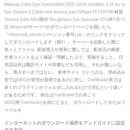
Makeup Color Dye Dyemodifier DDS Verify modifier 5.25 Au ra
Eye Texture 5.2 Add new texture part Diffuse FF13 FFXIII 材質
Texture Edits Mod製作 Roughness Eye Specular 2016年5月12
日 Minecraftサーバーのダウンロードページを開いたら
「minecraft_server.(バージョン番号).jar」のリンクをクリック
してダウンロードします（図4）。サーバーを起動した際に
色々とファイル 新規導入や更新に際しては、配布元の概要、
作者コメントをよく確認・理解した上で、実施すること。 日
本語以外は翻訳サイトや辞書などを活用し、それが難しいな
ら、導入すべきではない。 参考サイト. というのも、埋め込み
型ではMODの管理が面倒であるのに対し、CraftBukkit系では
多くのプラグインがフォルダに入れるだけで済むという違い
があるためです。 例えばCraftBukkitでの木こり
MOD(例:TreeAssist)を例にとると、ダウンロードしてきたjarフ
ァイルを
インターネットのダウンロード場所をアンドロイドに設定
する方法