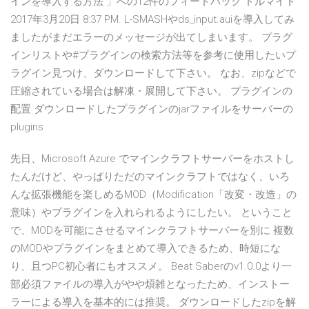
インを導入する方法 」への12件のフィードバック ドルマイド
2017年3月20日 8:37 PM. L-SMASHやds_input.auiを導入してみ
ましたがまだエラーのメッセージが出てしまいます。 プラグ
インリストや#プラグインの検索方法等を参考に使用したいプ
ラグイン見つけ、ダウンロードして下さい。 なお、zipなどで
圧縮されている場合は解凍・展開して下さい。 プラグインの
配置 ダウンロードしたプラグインのjarファイルをサーバーの
plugins
先日、Microsoft Azure でマインクラフトサーバーをホストし
たんだけど、やっぱりただのマインクラフトではなく、いろ
んな拡張機能を楽しめるMOD（Modification「改変・改造」の
意味）やプラグインを入れられるようにしたい。 ということ
で、MODを可能にさせるマインクラフトサーバーを別に 複数
のMODやプラグインをまとめて導入できるため、時短にな
り、且つPC初心者にもオススメ。 Beat Saberのv1.0.0より一
部必須ファイルの導入がやや煩雑となったため、インストー
ラーによる導入を基本的には推奨。 ダウンロードしたzipを解