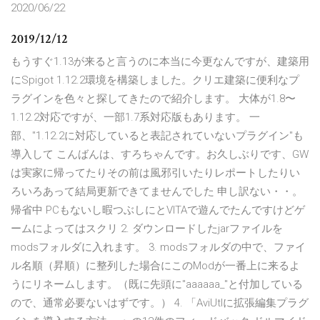
2020/06/22
2019/12/12
もうすぐ1.13が来ると言うのに本当に今更なんですが、建築用
にSpigot 1.12.2環境を構築しました。クリエ建築に便利なプ
ラグインを色々と探してきたので紹介します。 大体が1.8〜
1.12.2対応ですが、一部1.7系対応版もあります。 一
部、"1.12.2に対応していると表記されていないプラグイン"も
導入して こんばんは、すろちゃんです。お久しぶりです、GW
は実家に帰ってたりその前は風邪引いたりレポートしたりい
ろいろあって結局更新できてませんでした 申し訳ない・・。
帰省中 PCもないし暇つぶしにとVITAで遊んでたんですけどゲ
ームによってはスクリ 2. ダウンロードしたjarファイルを
modsフォルダに入れます。 3. modsフォルダの中で、ファイ
ル名順（昇順）に整列した場合にこのModが一番上に来るよ
うにリネームします。（既に先頭に"aaaaaa_"と付加している
ので、通常必要ないはずです。） 4. 「AviUtlに拡張編集プラグ