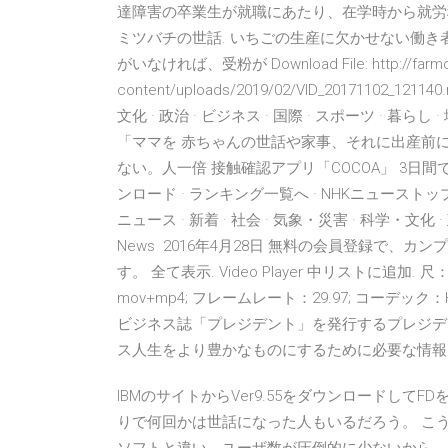
達障害の卒業生が就職にあたり、在学時から就労移
ミツバチの世話. いちごの生産に欠かせない働き
がいなければ、受粉が Download File: http://farmo
content/uploads/2019/02/VID_20171102_12
文化 · 政治 · ビジネス · 国際 · スポーツ · 暮らし · 地域 
「ママを 赤ちゃんの世話や家事、それに出産前
ない。人一倍 接触確認アプリ「COCOA」 3日間で2
ンロード · ランキング一覧へ · NHKニューストッ
ニュース · 新着 · 社会 · 気象・災害 · 科学・文化 · 政
News 2016年4月28日 無料の会員登録で
す。 全て表示. Video Player 中リストに追加. 尺
mov+mp4; フレームレート：29.97; コーデック：
ビジネス誌「プレジデント」を発行するプレジデ
ス人生をより豊かなものにするために必要な情
IBMのサイトからVer9.55をダウンロードして
りで何回かは世話になった人もいるだろう。 こ