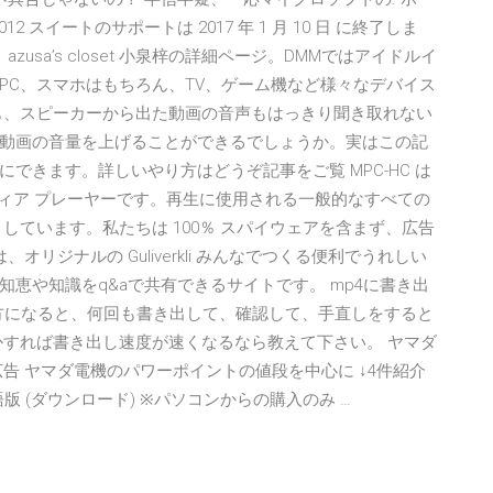
2012 スイートのサポートは 2017 年 1 月 10 日 に終了しま
usa’s closet 小泉梓の詳細ページ。DMMではアイドルイ
PC、スマホはもちろん、TV、ゲーム機など様々なデバイス
も、スピーカーから出た動画の音声もはっきり聞き取れない
動画の音量を上げることができるでしょうか。実はこの記
できます。詳しいやり方はどうぞ記事をご覧 MPC-HC は
のメディア プレーヤーです。再生に使用される一般的なすべての
しています。私たちは 100％ スパイウェアを含まず、広告
リジナルの Guliverkli みんなでつくる便利でうれしい
恵や知識をq&aで共有できるサイトです。 mp4に書き出
の方になると、何回も書き出して、確認して、手直しをすると
かすれば書き出し速度が速くなるなら教えて下さい。 ヤマダ
告 ヤマダ電機のパワーポイントの値段を中心に ↓4件紹介
日本語版 (ダウンロード) ※パソコンからの購入のみ …