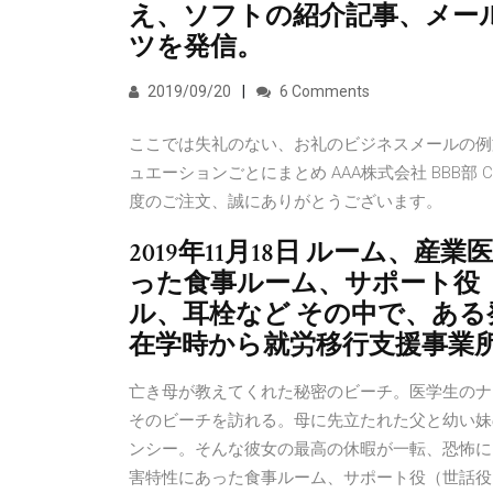
え、ソフトの紹介記事、メー
ツを発信。
2019/09/20
6 Comments
ここでは失礼のない、お礼のビジネスメールの例
ュエーションごとにまとめ AAA株式会社 BBB部
度のご注文、誠にありがとうございます。
2019年11月18日 ルーム、
った食事ルーム、サポート役
ル、耳栓など その中で、あ
在学時から就労移行支援事業
亡き母が教えてくれた秘密のビーチ。医学生のナ
そのビーチを訪れる。母に先立たれた父と幼い妹
ンシー。そんな彼女の最高の休暇が一転、恐怖に 2
害特性にあった食事ルーム、サポート役（世話役