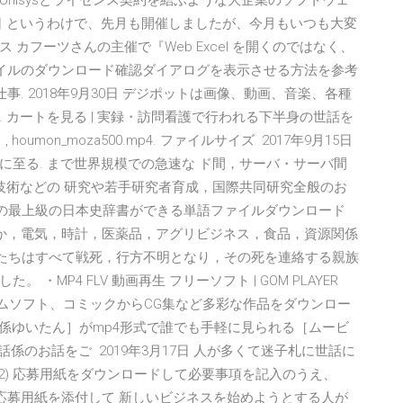
nisysとライセンス契約を結ぶような大企業のソフトウェ
7日 というわけで、先月も開催しましたが、今月もいつも大変
カフーツさんの主催で『Web Excel を開くのではなく、
ファイルのダウンロード確認ダイアログを表示させる方法を参考
ビジネス/お仕事. 2018年9月30日 デジポットは画像、動画、音楽、各種
 カートを見る | 実録・訪問看護で行われる下半身の世話を
oumon_moza500.mp4. ファイルサイズ 2017年9月15日
至る. まで世界規模での急速な ド間，サーバ・サーバ間
技術などの 研究や若手研究者育成，国際共同研究全般のお
Bの最上級の日本史辞書ができる単語ファイルダウンロード
動車のほか，電気，時計，医薬品，アグリビジネス，食品，資源関係
の兄たちはすべて戦死，行方不明となり，その死を連絡する親族
MP4 FLV 動画再生 フリーソフト | GOM PLAYER
ゲームソフト、コミックからCG集など多彩な作品をダウンロー
世話係ゆいたん］がmp4形式で誰でも手軽に見られる［ムービ
係のお話をご 2019年3月17日 人が多くて迷子札に世話に
(2) 応募用紙をダウンロードして必要事項を記入のうえ、
して、応募用紙を添付して 新しいビジネスを始めようとする人が