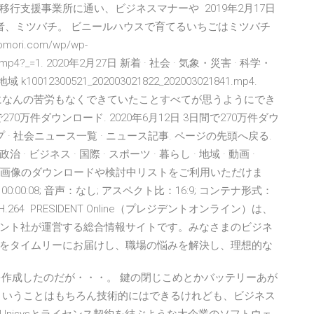
行支援事業所に通い、ビジネスマナーや 2019年2月17日
者、ミツバチ。 ビニールハウスで育てるいちごはミツバチ
mori.com/wp/wp-
1140.mp4?_=1. 2020年2月27日 新着 · 社会 · 気象・災害 · 科学・
k10012300521_202003021822_202003021841.mp4.
になんの苦労もなくできていたことすべてが思うようにでき
70万件ダウンロード. 2020年6月12日 3日間で270万件ダウ
プ · 社会ニュース一覧 · ニュース記事. ページの先頭へ戻る.
治 · ビジネス · 国際 · スポーツ · 暮らし · 地域 · 動画 ·
、カンプ画像のダウンロードや検討中リストをご利用いただけま
：00:00:08; 音声：なし; アスペクト比：16:9; コンテナ形式：
H.264 PRESIDENT Online（プレジデントオンライン）は、
ント社が運営する総合情報サイトです。みなさまのビジネ
報をタイムリーにお届けし、職場の悩みを解決し、理想的な
FDを作成したのだが・・・。 鍵の閉じこめとかバッテリーあが
ういうことはもちろん技術的にはできるけれども、ビジネス