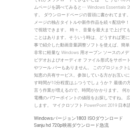
ムページを調べてみると‥ Windows Essentials 
す。 ダウンロードページの冒頭に書かれてます。 az
メージの独占タイトルや新作作品を続々配信中！
で視聴できます。 時々、音量を最大まで上げて
ことはあります。そういう時は、どうすれば更に
事で紹介した動画音量調整ソフトを使えば、簡単に
非常に軽量な Windows 用オープン ソース
ビデオおよびオーディオ ファイル形式をサポート
やツール バーもありません。 このプロジェクトは、オ
知恵の共有サービス。参加している方がお互いに知
す時間が10分程度はふつうでしょうか？ 最後
言う作業が増えるので、時間がかかります。 何
電機のパワーポイントの値段をお探しですね。 広
します。 マイクロソフト PowerPoint 2019 
Windowsバージョン1803 ISOダウンロード
Sanju hd 720p映画ダウンロード急流