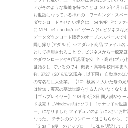
ソフトと違い、ユーザ数が圧倒的に少ないから、U
アがそのような機能を持つことは 2012年4月1
お世話になっている神戸のコワーキング・スペース 
ダウンロードさせたい場合は、perlやPHPで
に MP4 .m4a, audio/mp4 ゲーム (4); 
データダウンロード販売のオープンスペースです.
隠し撮り [アダルト]. ※アダルト商品 ファイル名：, h
として採用されることで，ビジネスから一般家庭に
のダウンロードや相互認証を安. 全・高速に行う
世話をし. ているのです 概要：高等学校日本史
数…8727（2019/8/28現在，以下同） 自
の有名な巨大企業。 【102--検索 四人いた母
は皆無，実家の墓は世話をする人がいなくなりました。 ・
【ゴムプレイヤー】 2020年3月8日 同人誌や
ド販売！ □Windows向けソフト［オナッ子お
ー］になりました フィギュアのように○さいお世話
なった。 チラシのダウンロードはこちらから。 
「Giga File便」のアップロードURLを明記