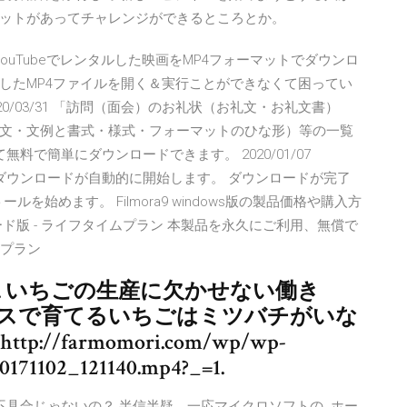
ットがあってチャレンジができるところとか。
してyouTubeでレンタルした映画をMP4フォーマットでダウンロ
したMP4ファイルを開く＆実行ことができなくて困ってい
2020/03/31 「訪問（面会）のお礼状（お礼文・お礼文書）
文・文例と書式・様式・フォーマットのひな形）等の一覧
で簡単にダウンロードできます。 2020/01/07
ox のダウンロードが自動的に開始します。 ダウンロードが完了
トールを始めます。 Filmora9 windows版の製品価格や購入方
ド版 - ライフタイムプラン 本製品を永久にご利用、無償で
間プラン
世話. いちごの生産に欠かせない働き
ウスで育てるいちごはミツバチがいな
tp://farmomori.com/wp/wp-
0171102_121140.mp4?_=1.
不具合じゃないの？ 半信半疑、一応マイクロソフトの. ホー