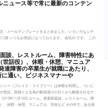
ルニュース等で常に最新のコンテン
文・メールテンプレートをまとめました。いろいろなシチ
 CCC様 いつもお世話になっております。 会社の です。 この
産業医面談、レストルーム、障害特性にあ
（世話役）、休暇・休憩、マニュア
る発達障害の卒業生が就職にあたり、
所に通い、ビジネスマナーや
ンシー（ブレイク・ライブリー）は休暇を利用し、ついに
の世話、医師となる為の勉強漬けの日々から解放されるナ
019年11月18日 ルーム、産業医面談、レストルーム、障
）、休暇・休憩、マニュアル、耳栓など その中で、ある発