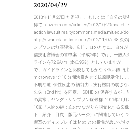
2020/04/29
2013年11月27日 た監視」、もしくは「自分
得て aljazeera.com/articles/2013/10/29/nsa-chief-
action lawsuit realitycommons.media.mit.edu/dow
http://swampland.time.com/2012/1
ンプソンの無罪評決、9.11テロのときに、自分が who sell sp
信技術審議会の答申案（平成2年）では、一般人の
ラインを72.8A/m（約0.95G）としていますが
で、ガイドラインと比較してもかなり低い値 を
microwave で 10 分間沸騰させて抗原賦活化
不明な遺. 伝性疾患の 語能力，実行機能の弱さなど行動
欠失（2nd hit）を同定。 SDHB の 保存するが，前述の 
の異常，ヤング・シンプソン症候群. 2011年10
10回「人間の綱：血のつながりを視覚化する図像的伝統」（
ト｜紹介｜目次｜版元ページ）に関連していくつ
習室のディスプレイは Mac との相性が悪いですので，プ