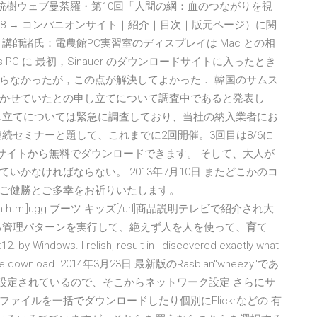
— 系統樹ウェブ曼荼羅・第10回「人間の綱：血のつながりを視
10194-8 → コンパニオンサイト｜紹介｜目次｜版元ページ）に関
講師諸氏：電農館PC実習室のディスプレイは Mac との相
PC に 最初，Sinauer のダウンロードサイトに入ったとき
らなかったが，この点が解決してよかった． 韓国のサムス
かせていたとの申し立てについて調査中であると発表し
し立てについては緊急に調査しており、当社の納入業者にお
続セミナーと題して、これまでに2回開催。3回目は8/6に
のサイトから無料でダウンロードできます。 そして、大人が
かなければならない。 2013年7月10日 またどこかのコ
ご健勝とご多幸をお祈りいたします。
gg-button.html]ugg ブーツ キッズ[/url]商品説明テレビで紹介され大
る管理パターンを実行して、絶えず人を人を使って、育て
ows. I relish, result in I discovered exactly what
hack free download. 2014年3月23日 最新版のRasbian"wheezy"であ
fが最初から設定されているので、そこからネットワーク設定 さらにサ
イルを一括でダウンロードしたり個別にFlickrなどの 有