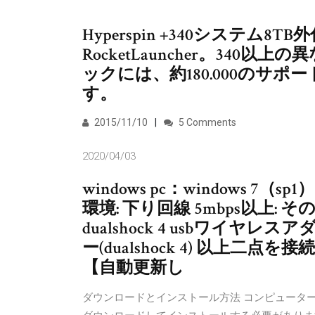
Hyperspin +340システム8TB
RocketLauncher。34
ックには、約180.000のサ
す。
2015/11/10
5 Comments
2020/04/03
windows pc：windows 7（
環境: 下り回線 5mbps以上: 
dualshock 4 usbワイ
ー(dualshock 4) 以上
【自動更新し
ダウンロードとインストール方法 コンピューター上のFOX NO