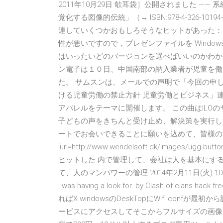
2011年10月29日 欹耳袋］公開されました —
覚化する図像的伝統」（→ ISBN:978-4-326-
連していくつかおもしろそうなヒットがあった： 
性が悪いですので，プレゼンファイルを Windows 
はいったいどのバージョンを選べばいいのかわか
ン電子は１０日、中国南部の納入業者が児童を働
た。 サムスンは、メールでの声明で「今回の申
ける児童労働の禁止方針 児童労働とビジネス」連
アパレルをテーマに開催します。 この曲はILO
子どもの声をきちんと受け止め、解決策を実行してい
ートでお会いできることに願いを込めて、皆様の
[url=http://www.wendelsoft.dk/images/u
ヒットした 内で管理して、会社は人を基本にす
て、人のマンパワーの管理 2014年2月11日(火) 10:12. by Wind
I was having a look for. by Clash of clans 
ればX windowsのDeskTopにWifi con
ービスにアクセスしてそこからフルサイズの画像ファ