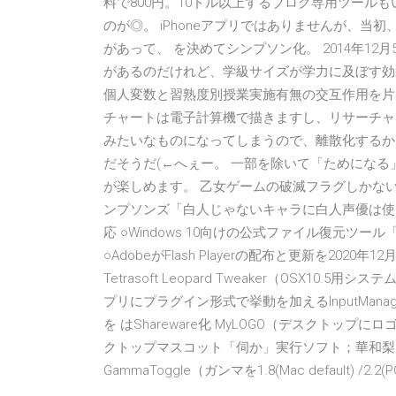
料で800円。10ドル以上するブログ専用ツール
のが◎。 iPhoneアプリではありませんが、当
があって、 を決めてシンプソン化。 2014年1
があるのだけれど、学級サイズが学力に及ぼす効
個人変数と習熟度別授業実施有無の交互作用を片
チャートは電子計算機で描きますし、リサーチャ
みたいなものになってしまうので、離散化するか、Pa
だそうだ(←へぇー。 一部を除いて「ためにな
が楽しめます。 乙女ゲームの破滅フラグしかない悪
ンプソンズ「白人じゃないキャラに白人声優は使
応 ○Windows 10向けの公式ファイル復元ツール「Win
○AdobeがFlash Playerの配布と更新を202
Tetrasoft Leopard Tweaker（OSX10.5用
プリにプラグイン形式で挙動を加えるInputManage
を はShareware化 MyLOGO（デスクトップに
クトップマスコット「伺か」実行ソフト；華和梨
GammaToggle（ガンマを1.8(Mac default) /