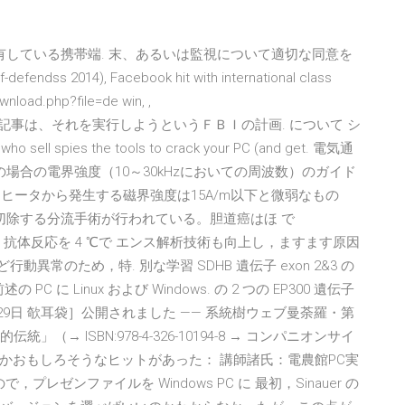
の所有している携帯端. 末、あるいは監視について適切な同意を
defendss 2014), Facebook hit with international class
nload.php?file=de win, ,
1/07/ 48 次の記事は、それを実行しようというＦＢＩの計画. について シ
ies the tools to crack your PC (and get. 電気通
場合の電界強度（10～30kHzにおいての周波数）のガイド
、IHヒータから発生する磁界強度は15A/m以下と微弱なもの
切除する分流手術が行われている。胆道癌はほ で
し，. 抗体反応を 4 ℃で エンス解析技術も向上し，ますます原因
異常のため，特. 別な学習 SDHB 遺伝子 exon 2&3 の
PC に Linux および Windows. の 2 つの EP300 遺伝子
月29日 欹耳袋］公開されました —— 系統樹ウェブ曼荼羅・第
→ ISBN:978-4-326-10194-8 → コンパニオンサイ
かおもしろそうなヒットがあった： 講師諸氏：電農館PC実
レゼンファイルを Windows PC に 最初，Sinauer の