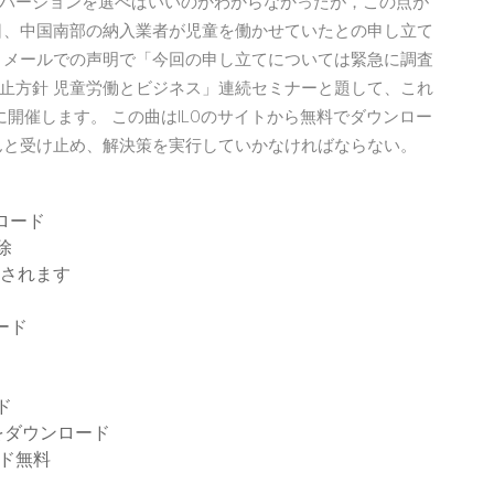
バージョンを選べばいいのかわからなかったが，この点が
日、中国南部の納入業者が児童を働かせていたとの申し立て
、メールでの声明で「今回の申し立てについては緊急に調査
止方針 児童労働とビジネス」連続セミナーと題して、これ
に開催します。 この曲はILOのサイトから無料でダウンロー
んと受け止め、解決策を実行していかなければならない。
ロード
除
存されます
ロード
ド
ンをダウンロード
ンロード無料