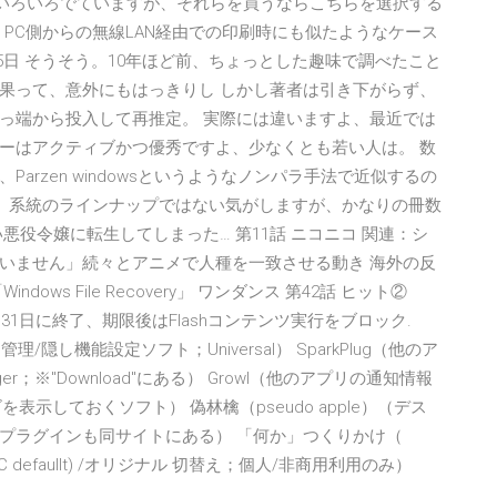
もいろいろでていますが、それらを買うならこちらを選択する
初、PC側からの無線LAN経由での印刷時にも似たようなケース
2月5日 そうそう。10年ほど前、ちょっとした趣味で調べたこと
果って、意外にもはっきりし しかし著者は引き下がらず、
っ端から投入して再推定。 実際には違いますよ、最近では
ーはアクティブかつ優秀ですよ、少なくとも若い人は。 数
rzen windowsというようなノンパラ手法で近似するの
る」系統のラインナップではない気がしますが、かなりの冊数
役令嬢に転生してしまった… 第11話 ニコニコ 関連：シ
いません」続々とアニメで人種を一致させる動き 海外の反
dows File Recovery」 ワンダンス 第42話 ヒット②
0年12月31日に終了、期限後はFlashコンテンツ実行をブロック.
システム管理/隠し機能設定ソフト；Universal） SparkPlug（他のア
r；※"Download"にある） Growl（他のアプリの通知情報
ロゴを表示しておくソフト） 偽林檎（pseudo apple）（デス
プラグインも同サイトにある） 「何か」つくりかけ（
2.2(PC defaullt) /オリジナル 切替え；個人/非商用利用のみ）