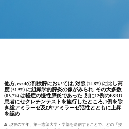
他方, esrdの剖検膵においては, 対照 (14.8%) に比し高
度 (51.9%) に組織学的膵炎の像がみられ, その大多数
(85.7%) は軽症の慢性膵炎であった. 別に12例のESRD
患者にセクレチンテストを施行したところ, 1例を除
き総アミラーゼ及びPアミラーゼ活性とともに上昇
を認め
現在の学年、第一志望大学・学部を送信することで、どの「授