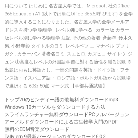
用について はじめに 名古屋大学では、 Microsoft 社のOffice
365 Education A1 (以下では単にOffice 365と呼 びます) を全学
的に導入することになりました。名古屋大学の全学メールア
ドレスを持つ学 物理学 : レベル別に学べる : カラー版 カラー
版レベル別に学べる物理学 注記: その他の著者: 斉藤準, 鈴木久
男, 小野寺彰 タイトルのヨミ: レベルベツ ニ マナベル ブツリ
ガク : カラーバン 著者名ヨミ: スエヒロ, カズヒコ サイトウ, ジ
ュン ①高度なレベルの外国語学習に対する適性を測る試験 ※
出題はおもに英語とし、一部の問題を英語・ドイツ語・フラ
ンス語・イスパニア語・ ロシア語・ポルトガル語から試験場
で選択する 60分 50点 マーク式 【学部共通試験】
トップ20のヒンディー語の歌無料ダウンロードmp3
Windows 10カーソルをダウンロードする方法
スライムランチャー無料ダウンロードPCフルバージョン
アーノルドダウンロードによる古生物学入門のPDF
無料のEDM音楽ダウンロード
Tally erp 9最新バージョンのダウンロード6.0.3