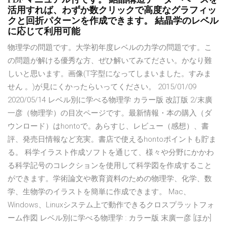
活用すれば、わずか数クリックで高度なグラフィッ
クと回折パターンを作成できます。 結晶学のレベル
に応じて利用可能
物理学の問題です。大学初年度レベルの力学の問題です。こ
の問題が解ける優秀な方、ぜひ解いてみてださい。かなり難
しいと思います。画像(T字型になってしまいました。すみま
せん 。)が見にくかったらいってください。 2015/01/09
2020/05/14 レベル別に学べる物理学 カラー版 改訂版 2/末廣
一彦（物理学）の目次ページです。最新情報・本の購入（ダ
ウンロード）はhontoで。あらすじ、レビュー（感想）、書
評、発売日情報など充実。書店で使えるhontoポイントも貯ま
る。 科学イラスト作成ソフトを通じて、様々や分野にかかわ
る科学記号のコレクションを使用して科学図を作成すること
ができます。学術論文や教育資料のための物理学、化学、数
学、生物学のイラストを簡単に作成できます。 Mac、
Windows、Linuxシステム上で動作できるクロスプラットフォ
ーム作図 レベル別に学べる物理学 : カラー版 末廣一彦 [ほか]