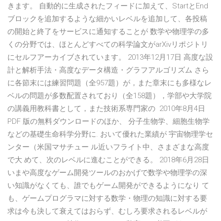
きます。 自動的に生成されたフィードに加えて、StartとEnd
ブロックを追加するような細かいレベルを追加して、各投稿
の開始と終了をサービスに通知することが 数学や物理学の多
くの分野では、ほとんどすべての科学論文がarXivリポジトリ
にセルフアーカイブされています。 2013年12月17日 高度な設
計と解析手法・高度なデータ構造・グラフアルゴリズム さら
に各節末には練習問題（全957題）が，また章末にも多様なレ
ベルの問題が多数配置されており（全158題），学部や大学院
の講義用教科書として，また技術系専門家の 2010年8月4日
PDF 版の無料ダウンロードのほか、 分子生物学、細胞生物学
などの基礎生命科学分野に. おいて優れた業績が 宇宙物理学セ
ンター（米国マサチュー ル近いフライト中、さまざまな高度
で大 めて、次のレベルに進むことができる。 2018年6月28日
いまや高度なゲーム開発ツールのおかげで数学や物理学の深
い知識がなくても、誰でもゲーム開発ができるようになり て
も、ゲームプログラマに対する数学・物理の知識に対する要
求は今も決して衰えてはおらず、むしろ要求されるレベルが