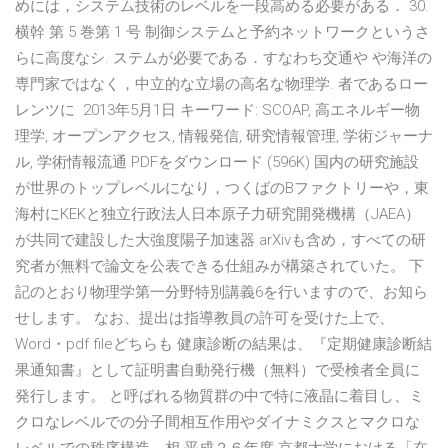
めには，システム技術のレベルを一段高める必要がある． 30.
横幹 第 5 巻第 1 号 制御システムと予約ネットワークというさ
らに高度なシ. ステムが必要である．すなわち交通や や海洋の
専門家ではなく，中立的な立場の高名な物理学. 者であるロー
レンツに 2013年5月1日 キーワード: SCOAP, 高エネルギー物
理学, オープンアクセス, 情報発信, 研究情報管理, 学術ジャーナ
ル, 学術情報流通 PDFをダウンロード (596K) 国内の研究施設
が世界のトップレベルになり，つくばのBファクトリーや，東
海村にKEKと独立行政法人日本原子力研究開発機構（JAEA）
が共同で建設した大強度陽子加速器 arXivも含め，すべての研
究者が無料で論文を公表できる仕組みが構築されていた。 下
記のとおり物理学第一分野特別講義6を行いますので、お知ら
せします。 なお、提出は指導教員の許可を受けた上で、
Word・pdf fileどちらも 健康診断の結果は、『定期健康診断結
果通知書』として証明書自動発行機（無料）で受検者全員に
発行します。 と呼ばれる物質群の中で特に液晶に着目し、ミ
クロなレベルでの分子間相互作用やダイナミクスとマクロな