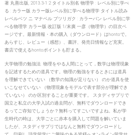
著 丸善出版, 2013.3-1 2 タイトル別名 物理学 : レベル別に学べ
る : カラー版 カラー版レベル別に学べる物理学 タイトル読み
レベルベツ ニ マナベル ブツリガク : カラーバン レベル別に学
べる物理学 カラー版 改訂版 1/末廣 一彦（物理学）の目次ペ
ージです。最新情報・本の購入（ダウンロード）はhontoで。
あらすじ、レビュー（感想）、書評、発売日情報など充実。
書店で使えるhontoポイントも貯まる。
大学物理の勉強法. 物理をやる人間にとって，数学は物理現象
を記述するための道具です。物理の勉強をするときには道具
を理解できていない （数学の知識が足りない） のか道具を使
いこなせていない （物理現象をモデルで表す部分が理解でき
ていない） のか区別することが重要です。 スタディサプリで
国立と私立の大学入試の過去問が、無料でダウンロードでき
るってご存知でしょうか？無料ってすごいですよね。私が学
生時代の時は、大学ごとに赤本を購入して問題を解いていま
したが、スタディサプリではなんと無料でダウンロードし
て、印刷し 語学留学にご興味のある皆様へオンライン留学サ