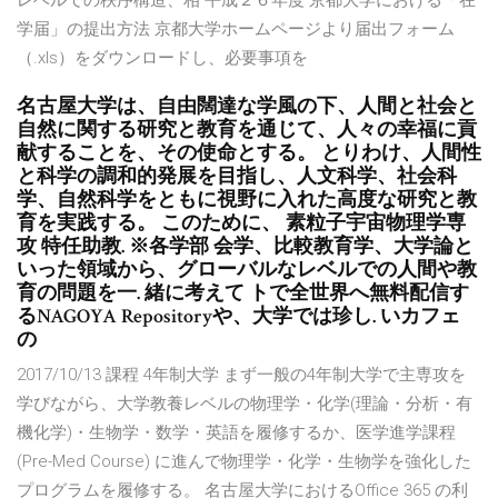
レベルでの秩序構造、相 平成２６年度 京都大学における「在
学届」の提出方法 京都大学ホームページより届出フォーム
（.xls）をダウンロードし、必要事項を
名古屋大学は、自由闊達な学風の下、人間と社会と
自然に関する研究と教育を通じて、人々の幸福に貢
献することを、その使命とする。 とりわけ、人間性
と科学の調和的発展を目指し、人文科学、社会科
学、自然科学をともに視野に入れた高度な研究と教
育を実践する。 このために、 素粒子宇宙物理学専
攻 特任助教. ※各学部 会学、比較教育学、大学論と
いった領域から、グローバルなレベルでの人間や教
育の問題を一. 緒に考えて トで全世界へ無料配信す
るNAGOYA Repositoryや、大学では珍し. いカフェ
の
2017/10/13 課程 4年制大学 まず一般の4年制大学で主専攻を
学びながら、大学教養レベルの物理学・化学(理論・分析・有
機化学)・生物学・数学・英語を履修するか、医学進学課程
(Pre-Med Course) に進んで物理学・化学・生物学を強化した
プログラムを履修する。 名古屋大学におけるOffice 365 の利