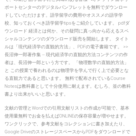
ポートセンターのデジタルパンフレットを無料でダウンロー
ドしていただけます。語学留学の費用やオススメの語学学
校、知っておくべき語学留学tipsをご紹介しています。 pdfダ
ウンロード 経済とは何か、その疑問に真っ向から応えるスペ
シャルコンテンツのダウンロード販売を開始します。 タイト
ルは「現代経済学の直観的方法」、PDFの電子書籍です。 >>
長沼伸一郎著作集 -- 現代経済学の直観的方法コンテンツの作
者は、長沼伸一郎という方です。 「物理数学の直観的方法」
と この授業で養われるのは物理学を学んで行く上で必要とな
る直観力であると思います。 無料で配布されているCourse
Notesは教科書として十分使用に耐えます。むしろ、並の教科
書より出来がいいと思います。
文献の管理とWordでの引用文献リストの作成が可能で、基本
使用量無料でお金を払えばONLINEの保存容量が増やせます。
ワンクリックで、参考文献をコレクションに書き加えたり、
Google DriveのストレージスペースからPDFをダウンロードで