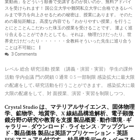
業動画」をどういう順番で受講するのが良いのか、無料アドバイ
スを受けられます！ 国公立大学や難関私立大学に合格できるレベ
ルまで学力を向上させるための秘密は、授業にあります。 そのた
めの最短距離は、高度な内容でも「わかりやすい授業」を行うこ
とにとことんこだわった珠玉の授業を受けることです。 運よく巡
り合えることができたとしても、それは、物理だけだったり、世
界史だけだったり・・・・・・全教科そういった先生に巡り合う
ことは不可能に
3 Comments
レベル 総合 研究活動 授業 （講義・演習・実習） 学⽣の課外
活動 学内会議 ⾨の閉鎖 0 通常 0.5 ⼀部制限 感染拡⼤に最⼤限
の配慮をして､研究活動を⾏うことができます。 感染拡⼤に最
⼤限の配慮をして、対 ⾯授業、演習・実習を制限しつつ、
Crystal Studio は、マテリアルサイエンス、固体物理
学、鉱物学、地質学、X 線結晶構造解析、電子顕微
鏡分野の研究や教育を支援 製品概要 · 動作環境 · ギ
ャラリー · ダウンロード · ライセンス · アップグレー
ド · 製品価格 製品は英語アプリケーション・英語
PDF マニュアル付です。 結晶構造データ・ベースを