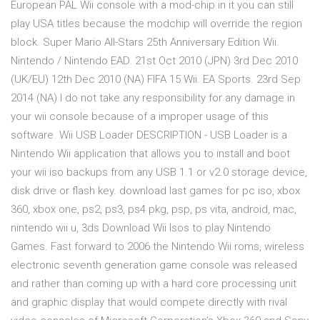
European PAL Wii console with a mod-chip in it you can still
play USA titles because the modchip will override the region
block. Super Mario All-Stars 25th Anniversary Edition Wii.
Nintendo / Nintendo EAD. 21st Oct 2010 (JPN) 3rd Dec 2010
(UK/EU) 12th Dec 2010 (NA) FIFA 15 Wii. EA Sports. 23rd Sep
2014 (NA) I do not take any responsibility for any damage in
your wii console because of a improper usage of this
software. Wii USB Loader DESCRIPTION - USB Loader is a
Nintendo Wii application that allows you to install and boot
your wii iso backups from any USB 1.1 or v2.0 storage device,
disk drive or flash key. download last games for pc iso, xbox
360, xbox one, ps2, ps3, ps4 pkg, psp, ps vita, android, mac,
nintendo wii u, 3ds Download Wii Isos to play Nintendo
Games. Fast forward to 2006 the Nintendo Wii roms, wireless
electronic seventh generation game console was released
and rather than coming up with a hard core processing unit
and graphic display that would compete directly with rival