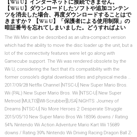
【Wii U】インターネットに接続できません。
【Wii U】ダウンロードしたソフトや追加コンテン
ツを消去した場合、再度ダウンロードすることはで
きますか？ 【Wii U】「保護者による使用制限」の
暗証番号を忘れてしまいました。どうすればよい
The Wii Mini can be described as an ultra-compact version
which had the ability to move the disc loader up the unit, but a
lot of the connectivity features were let go along with
Gamecube support. The Wii was rendered obsolete by the
Wii U, considering the fact that it’s compatibility with the
former console’s digital download titles and physical media …
2017/09/28 Netflix Channel [NTSC-U] New Super Mario Bros.
Wii (PAL) New Super Mario Bros. Wii [NTSC-U] New Super
Metroid [MULTI3][WII-Scrubber][USA] NiGHTS: Journey of
Dreams [NTSC-U] No More Heroes 2: Desperate Struggle
2015/05/10 New Super Mario Bros Wii 18396 downs / Rating
54% Nintendo Wii Action Adventure Mario Kart Wii 15689
downs / Rating 39% Nintendo Wii Driving Racing Dragon Ball Z-