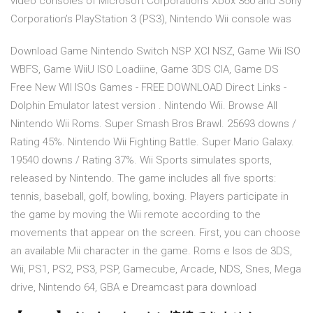
video consoles of Microsoft Corporation’s Xbox 360 and Sony
Corporation’s PlayStation 3 (PS3), Nintendo Wii console was
Download Game Nintendo Switch NSP XCI NSZ, Game Wii ISO
WBFS, Game WiiU ISO Loadiine, Game 3DS CIA, Game DS
Free New WII ISOs Games - FREE DOWNLOAD Direct Links -
Dolphin Emulator latest version . Nintendo Wii. Browse All
Nintendo Wii Roms. Super Smash Bros Brawl. 25693 downs /
Rating 45%. Nintendo Wii Fighting Battle. Super Mario Galaxy.
19540 downs / Rating 37%. Wii Sports simulates sports,
released by Nintendo. The game includes all five sports:
tennis, baseball, golf, bowling, boxing. Players participate in
the game by moving the Wii remote according to the
movements that appear on the screen. First, you can choose
an available Mii character in the game. Roms e Isos de 3DS,
Wii, PS1, PS2, PS3, PSP, Gamecube, Arcade, NDS, Snes, Mega
drive, Nintendo 64, GBA e Dreamcast para download