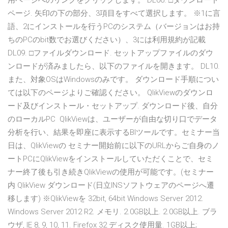
用ページへのリンクをクリックします。 DL06. □ダウンロード
ページ. 矢印の下の部分、3項目をすべて選択します。 ※1に言
語、2にインストールを行うPCのシステム（バージョンはお持
ちのPCのbit数でお選びください）、3には利用規約が記載
DL09. □ファイルダウンロード. セットアップファイルのダウ
ンロードが済みましたら、以下のファイルを開きます。 DL10.
また、対象OSはWindowsのみです。 ダウンロード手順につい
ては以下のページよりご確認ください。 QlikViewのダウンロ
ード及びインストール・セットアップ. ダウンロード後、自分
のローカルPC QlikViewは、ユーザーが自由な切り口でデータ
分析を行い、結果を即座に表示するBIツールです。セミナー当
日は、QlikViewの セミナー開始前に以下のURLからご自身のノ
ートPCにQlikViewをインストールしていただくことで、セミ
ナー終了後も引き続きQlikViewの使用が可能です。(セミナー
内 QlikView ダウンロード(日立INSソフトウェアのページへ遷
移します) ※QlikViewを 32bit, 64bit Windows Server 2012.
Windows Server 2012 R2. メモリ. 2.0GB以上. 2.0GB以上. ブラ
ウザ, IE 8, 9, 10, 11. Firefox 32 ディスク使用量. 1GB以上;