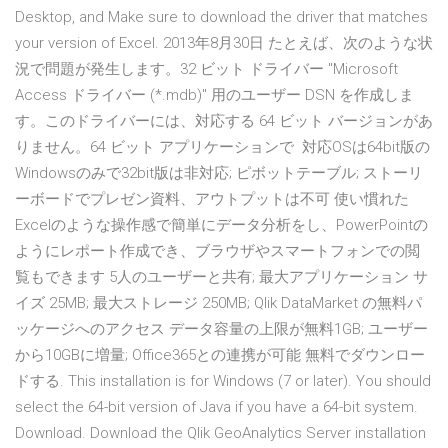
Desktop, and Make sure to download the driver that matches
your version of Excel. 2013年8月30日 たとえば、次のような状
況で問題が発生します。32 ビット ドライバー "Microsoft
Access ドライバー (*.mdb)" 用のユーザー DSN を作成しま
す。このドライバーには、対応する 64 ビット バージョンがあ
りません。64 ビット アプリケーションで 対応OSは64bit版の
Windowsのみで32bit版は非対応; ピボットテーブル; ストーリ
ーボードでプレゼン資料、アウトプットは不可 使い慣れた
Excelのような操作感で簡単にデータ分析をし、PowerPointの
ようにレポート作成でき、ブラウザやスマートフォンでの閲
覧もできます 5人のユーザーと共有; 最大アプリケーション サ
イズ 25MB; 最大ストレージ 250MB; Qlik DataMarket の無料パ
ッケージへのアクセス データ容量の上限が無料1GB; ユーザー
から10GBに増量; Office365との連携が可能 無料でダウンロー
ドする. This installation is for Windows (7 or later). You should
select the 64-bit version of Java if you have a 64-bit system.
Download. Download the Qlik GeoAnalytics Server installation