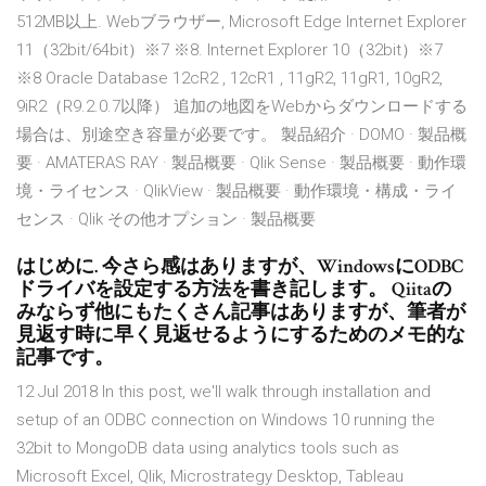
512MB以上. Webブラウザー, Microsoft Edge Internet Explorer
11（32bit/64bit）※7 ※8. Internet Explorer 10（32bit）※7
※8 Oracle Database 12cR2 , 12cR1 , 11gR2, 11gR1, 10gR2,
9iR2（R9.2.0.7以降） 追加の地図をWebからダウンロードする
場合は、別途空き容量が必要です。 製品紹介 · DOMO · 製品概
要 · AMATERAS RAY · 製品概要 · Qlik Sense · 製品概要 · 動作環
境・ライセンス · QlikView · 製品概要 · 動作環境・構成・ライ
センス · Qlik その他オプション · 製品概要
はじめに. 今さら感はありますが、WindowsにODBC
ドライバを設定する方法を書き記します。 Qiitaの
みならず他にもたくさん記事はありますが、筆者が
見返す時に早く見返せるようにするためのメモ的な
記事です。
12 Jul 2018 In this post, we'll walk through installation and
setup of an ODBC connection on Windows 10 running the
32bit to MongoDB data using analytics tools such as
Microsoft Excel, Qlik, Microstrategy Desktop, Tableau