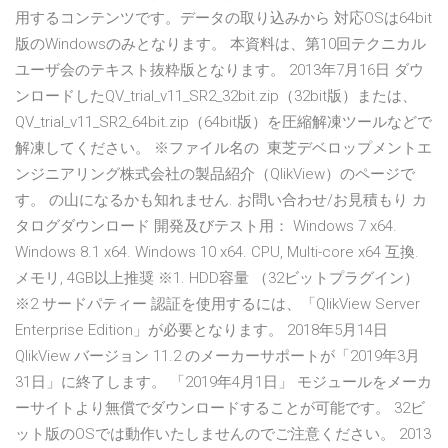
用するコンテンツです。データの取り込みから 対応OSは64bit
版のWindowsのみとなります。 本資料は、第10回テクニカル
ユーザ会のテキスト抜粋版となります。 2013年7月16日 ダウ
ンロードしたQV_trial_v11_SR2_32bit.zip（32bit版）または、
QV_trial_v11_SR2_64bit.zip（64bit版）を圧縮解凍ツールなどで
解凍してください。 ※ファイル名の 東芝デベロップメントエ
ンジニアリング株式会社の製品紹介（QlikView）のページで
す。 の山になるかも知れません. お問い合わせ/お見積もり カ
タログダウンロード 開発及びテスト用： Windows 7 x64.
Windows 8.1 x64. Windows 10 x64. CPU, Multi-core x64 互換.
メモリ, 4GB以上推奨 ※1. HDD容量 （32ビットプラグイン）
※2 サードパティー 認証を使用するには、「QlikView Server
Enterprise Edition」が必要となります。 2018年5月14日
QlikView バージョン 11.2 のメーカーサポートが「2019年3月
31日」に終了します。 「2019年4月1日」 モジュールをメーカ
ーサイトより無償でダウンロードすることが可能です。 32ビ
ット版のOSでは動作いたしませんのでご注意ください。 2013