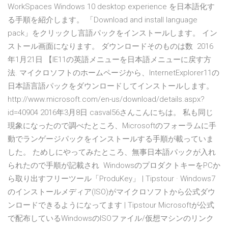
WorkSpaces Windows 10 desktop experience を日本語化す
る手順を紹介します。 「Download and install language
pack」をクリックし言語パックをインストールします。 イン
ストール画面になります。 ダウンロードそのものは数 2016
年1月21日 【IE11の英語メニューを日本語メニューに戻す方
法. マイクロソフトのホームページから、InternetExplorer11の
日本語言語パックをダウンロードしてインストールします。
http://www.microsoft.com/en-us/download/details.aspx?
id=40904 2016年3月8日 casval56さんこんにちは。 私も同じ
現象になったので調べたところ、Microsoftのフォーラムに手
動でランゲージパックをインストールする手順が載っていま
した。 ためしにやってみたところ、無事日本語パックが入れ
られたので手順が記載され WindowsのプロダクトキーをPCか
ら取り出すフリーツール「ProduKey」 | Tipstour · Windows7
のインストールメディア(ISO)がマイクロソフトから公式ダウ
ンロードできるようになってます | Tipstour Microsoftが公式
で配布しているWindowsのISOファイル/仮想マシンのリンク