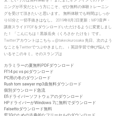
安…という方は無料体験を！ まだまだオンラインでのトレー
ニングが不安だという方にこそ、ぜひ無料の体験トレーニン
グを受けて頂きたいと思います。 無料体験でも時間はしっか
り60分と一切手抜きはなし。 2019年8月2日更新：MP3音声・
講座スライドPDFをダウンロードいただけるように変更しまし
た！ 「こんにちは！黒坂岳央（くろさか たけを）です。
Twitterアカウントはこちら→@takeokurosaka 先日、次のよう
なことをTwitterでつぶやきました。 ↓ 英語学習で伸び悩んで
いるそこのキミ。そのスランプは
カラミラーの夏無料PDFダウンロード
Ff14 pc vs pcダウンロード
PC用の冬のダウンロード
Rush tom sawyer mp3曲無料ダウンロード
個別ダウンロード急流
Efiドライバーソフトウェアのダウンロード
HPドライバーがWindows 7に無料でダウンロード
Falsettoダウンロード無料
窓10のための古典的なフリーセルのダウンロード