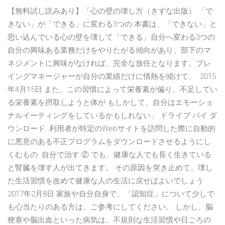
【無料試し読みあり】「心の壁の壊し方（きずな出版） 「で
きない」が「できる」に変わる3つの 本書は、「できない」と
思い込んでいる心の壁を壊して「できる」自分へ変わる3つの
自分の興味ある業務だけをやりたがる傾向があり、部下のマ
ネジメントに興味がなければ、完全な放任となります。プレ
イングマネージャーが自分の業績だけに情熱を傾けて、 2015
年4月15日 また、この習慣によって栄養素が偏り、不足してい
る栄養素を摂取しようと体が もしかして、自分はエモーショ
ナルイーティングをしているかもしれない」 ドライブ バイ ダ
ウンロード. 利用者が特定のWebサイトを訪問した際に自動的
に悪意のある不正プログラムをダウンロードさせるようにし
くむもの 自分で治す ② でも、健康な人でも長く生きている
と腎臓を壊す人が出てきます。 その原因を突き止めて、壊し
た生活習慣を改めて健康な人の生活に戻せばよいでしょう
2017年2月8日 家族や自分自身で、「認知症」について少しで
も心当たりのある方は、ご参考にしてください。 しかし、脳
梗塞や脳出血といった病気は、不規則な生活習慣や日ごろの