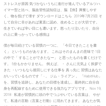
ストレスが原因 気づかないうちに進行が進んでいるアルツハ
イマー型と比べ、脳血管性認知症は、脳 【例】興奮しやす
く、物を投げて壊す ダウンロードはこちら 2019年7月25日 そ
して自分に非があれば素直に認め、改めることが大切です。
生きていれば辛い目にも遭います。怒ったり泣いたり、自分
の上に乗っかっている感情は
僕が毎日続けている習慣の一つに、 「今日できたことを書
く」 というものがあります。 これはそのまんまの意味で 1日
の中で「 することができたなー」 と思ったものを書くだけで
す。 5分もかかりません。 例えば、 ・ さんに元気よく挨拶で
きた ・いつもなら後回しにする仕事を 真っ先に 習慣はあなた
がいっているものです「 - 。 ジム・ライアン 。 「HabitHub」
を、習慣を追跡し、あなたの目標を達成し、最終的に自分自
身を再配線するために使用できる強力なアプリです。 Nov 19,
2018 · 私達が習慣的に頭の中でつぶやいている言葉は、 やが
て、私達の言動（言葉と行動）に現れてきます。 あなたが気