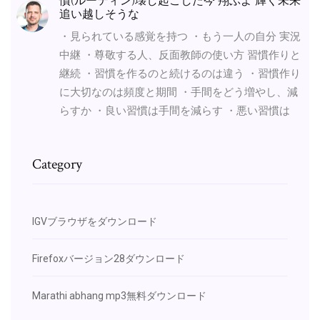
慣(ルーティン)壊し起こした今 翔ぶよ 輝く未来
追い越しそうな
・見られている感覚を持つ ・もう一人の自分 実況
中継 ・尊敬する人、反面教師の使い方 習慣作りと
継続 ・習慣を作るのと続けるのは違う ・習慣作り
に大切なのは頻度と期間 ・手間をどう増やし、減
らすか ・良い習慣は手間を減らす ・悪い習慣は
Category
IGVブラウザをダウンロード
Firefoxバージョン28ダウンロード
Marathi abhang mp3無料ダウンロード