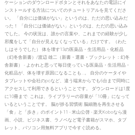
ケーションのダウンロードボタンとそれをあなたの電話にイ
ンストールする方法についてのチュートリアルを見てくださ
い。 「自分には価値がない」というのは、ただの思い込みだ
った！ 「自分には価値がない」というのは、ただの思い込み
でした。 今の状況は、誰かの言葉や、これまでの経験が少し
邪魔をして「自分が見えなくなっている」だけです。（わた
しはそうでした） 体を壊す13の医薬品・生活用品・化粧品
（幻冬舎新書）/渡辺 雄二（新書・選書・ブックレット：幻冬
舎新書） - よかれと思って毎日使っている医薬品・生活用品・
化粧品が、体を壊す原因になることも…。 自分のケータイや
タブレットや会社のpcなど、違う端末からでも6台まで同時に
アクセスして利用できるということです。 ダウンロードは1度
に10冊まで. これは、ライブラリーの容量が「10冊」になって
いるということです。 脳が捗る習慣術 脳細胞を再生させる
「食」と「歩き」のポイント11 - 米山公啓 - 楽天Koboなら漫
画、小説、ビジネス書、ラノベなど電子書籍がスマホ、タブ
レット、パソコン用無料アプリで今すぐ読める。