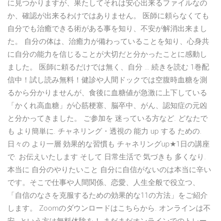
に見つかりますが、果たしてそれは安心出来るファイルなの
か、確認が出来るわけではありません。 医師に頼らなくても
自分でも治癒できる術がある事を知り、不安が解消出来まし
た。 自分の体は、治癒力が備わっていることを知り、心身共
に自分の能力を信じることが大切だと分かったことに感動し
ました。 医師に頼るだけでは無く、自分 … 続きを読む 1巻配
信中！試し読み無料！健診や人間ドックでは空腹時血糖を測
るから分かりませんが、食後に血糖値が急激に上下している
「かくれ高血糖」が心筋梗塞、脳卒中、がん、認知症の元凶
と分かってきました。 ご参加を 迷っている方など. どなたで
も より簡単に. チャネリング・透視の 能力 up する ための.
日々の より一層 効果的な習慣も チャネリングup★1日の講座
で. お伝えいたします そして 日常生活で 気づきも 多くなり.
本当に 自分のやりたいこと 自分に自信がないのは本当に辛い
です。そこで仕事や人間関係、恋愛、人生全般で役立つ、
「自信のなさを克服するための効果的な11の方法」をご紹介
します。 Zoomのダウンロードはこちらから. オンラインは不