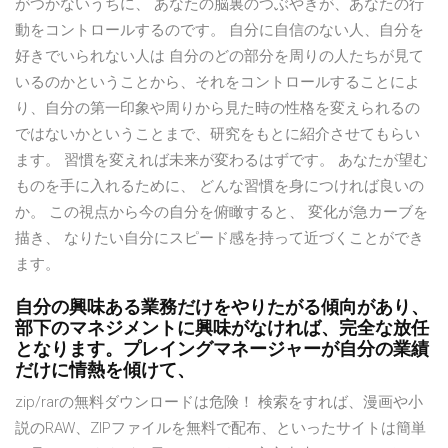
がつかないうちに、 あなたの脳裏のつぶやきが、あなたの行
動をコントロールするのです。 自分に自信のない人、自分を
好きでいられない人は 自分のどの部分を周りの人たちが見て
いるのかということから、それをコントロールすることによ
り、自分の第一印象や周りから見た時の性格を変えられるの
ではないかということまで、研究をもとに紹介させてもらい
ます。 習慣を変えれば未来が変わるはずです。 あなたが望む
ものを手に入れるために、 どんな習慣を身につければ良いの
か。 この視点から今の自分を俯瞰すると、 変化が急カーブを
描き、 なりたい自分にスピード感を持って近づくことができ
ます。
自分の興味ある業務だけをやりたがる傾向があり、
部下のマネジメントに興味がなければ、完全な放任
となります。プレイングマネージャーが自分の業績
だけに情熱を傾けて、
zip/rarの無料ダウンロードは危険！ 検索をすれば、漫画や小
説のRAW、ZIPファイルを無料で配布、といったサイトは簡単